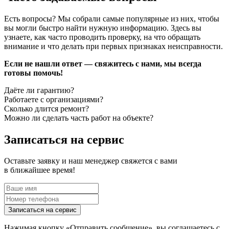
владелец почти всегда платит дважды: сначала — простоем и
сорванными работами, потом — заменой того, что можно
Есть вопросы? Мы собрали самые популярные из них, чтобы
было спасти своевременным обслуживанием. В Нижнем
вы могли быстро найти нужную информацию. Здесь вы
Новгороде погода и реагенты тоже влияют: металл и
узнаете, как часто проводить проверку, на что обращать
уплотнения устают быстрее, чем кажется, а грязь в гидравлике
внимание и что делать при первых признаках неисправности.
любит копиться незаметно.
Если не нашли ответ — свяжитесь с нами, мы всегда
Есть и «тихие» признаки. Например, установка держит груз,
готовы помочь!
но при повороте манипулятора слышны щелчки, а при
выдвижении секций стрелы появляется боковой люфт.
Даёте ли гарантию?
Формально техника ещё работает, но нагрузка начинает
Работаете с организациями?
распределяться неправильно, и дальше поломка развивается
Сколько длится ремонт?
лавинообразно. Поэтому лучше приехать на диагностику
Можно ли сделать часть работ на объекте?
раньше, чем потом вытаскивать шпильки, править
посадочные места и бороться с задиром на штоке
Записаться на сервис
гидроцилиндра.
Как выбрать сервис и не ошибиться
Оставьте заявку и наш менеджер свяжется с вами
в ближайшее время!
Выбирать сервисный центр стоит не по «самой низкой
стоимости», а по понятной технологии. Нормальная компания
сначала делает диагностику, показывает, где причина, и только
потом согласовывает работы. Спросите прямо: будут ли
Записаться на сервис
фиксировать давление в гидросистеме, проверять люфты
Нажимая кнопку «
Отправить сообщение
», вы соглашаетесь с
секций стрелы и состояние масла, а также тестировать