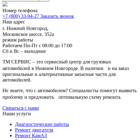
восстановление стрелы и её секций, устранение люфтов;
обслуживание узлов управления и электрики;
Номер телефона
проверка крана под рабочей нагрузкой;
+7 (800) 33-94-27
Заказать звонок
финальная регулировка, чтобы техника работала ровно.
Наш адрес
г. Нижний Новгород,
Когда достаточно обслуживания, а
Московское шоссе, 352а
режим работы
когда нужна замена
Работаем Пн-Пт с 08:00 до 17:00
Сб и Вс – выходные
Иногда клиент приезжает с запросом «поменяйте всё», потому
что боится повторного простоя. Но в реальности часть узлов
ТМ СЕРВИС – это сервисный центр для грузовых
может быть работоспособна: например, распределитель
автомобилей в Нижнем Новгороде. В наличии и на заказ
исправен, а проблему дают изношенные манжеты или подсос
оригинальные и альтернативные запасные части для
воздуха в линии. В других случаях экономия выглядит
автомобилей.
сомнительно: если шток уже с рисками, то подтянуть его не
получится, и замена будет честнее, чем повторный ремонт
Не знаете, что с автомобилем? Специалисты помогут выявить
через месяц. Мы объясняем такие моменты на месте, чтобы
проблему и предложить оптимальную схему ремонта.
решение было осознанным.
Связаться с нами
От чего зависит стоимость и сроки
Наши услуги
Диагностические работы
На цену влияют модель установки, степень износа,
Ремонт двигателя
доступность деталей и объём работ. Один и тот же
Ремонт КамАЗ
манипулятор может требовать либо быстрой замены пары