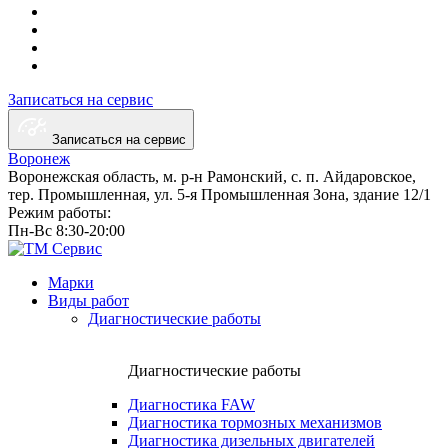
подберём удобное время, чтобы техника не выпадала из
смены. По телефону подскажем, какие проверки сделать до
приезда и с чего начинается ремонт у вас. Позвоните в ТМ
СЕРВИС, опишите симптомы и запишитесь на диагностику:
так вы сэкономите время, деньги и продлите ресурс
Записаться на сервис
установки. Чем раньше вы решите вопрос, тем спокойнее
пройдёт ремонт КМУ.
Записаться на сервис
Воронеж
Воронежская область, м. р-н Рамонский, с. п. Айдаровское,
тер. Промышленная,
ул. 5-я Промышленная Зона,
здание 12/1
Режим работы:
Пн-Вс 8:30-20:00
Марки
Виды работ
Диагностические работы
Диагностические работы
Диагностика FAW
Диагностика тормозных механизмов
Диагностика дизельных двигателей