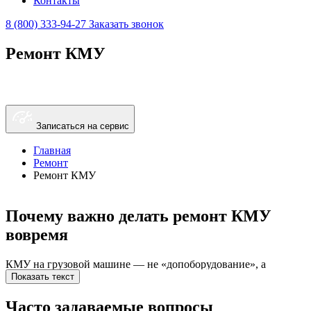
Контакты
8 (800) 333-94-27
Заказать звонок
Ремонт КМУ
Записаться на сервис
Главная
Ремонт
Ремонт КМУ
Почему важно делать ремонт КМУ
вовремя
КМУ на грузовой машине — не «допоборудование», а
рабочий инструмент. Если стрела пошла рывками, кран стал
Показать текст
медленнее поднимать, а на соединениях появилась влажная
полоска, — это уже сигнал. Откладывая ремонт КМУ,
Часто задаваемые вопросы