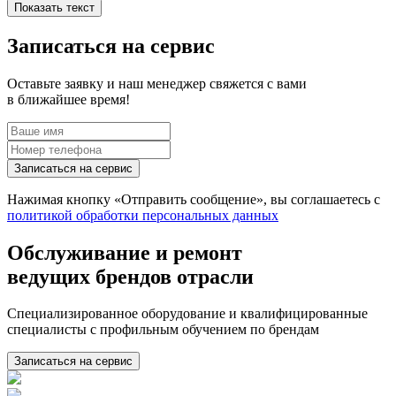
Показать текст
Такой формат работ выбирают, если дизельный агрегат
выработал ресурс, получил внутренние повреждения или
Записаться на сервис
долго работал с нарушением давления масла.
Предварительная проверка помогает не разбирать мотор
вслепую и заранее оценить объем восстановления.
Оставьте заявку и наш менеджер свяжется с вами
в ближайшее время!
Когда мотору нужен капитальный
ремонт
Записаться на сервис
Поводом для обращения становятся стуки, падение
компрессии, сизый или черный дым, перегрев, нестабильная
Нажимая кнопку «
Отправить сообщение
», вы соглашаетесь с
работа и проблемы с запуском. Иногда ДВС еще заводится, но
политикой обработки персональных данных
уже не тянет под нагрузкой и требует постоянного долива
масла или охлаждающей жидкости.
Обслуживание и ремонт
ведущих брендов отрасли
При осмотре обычно проверяют:
компрессию и давление масла;
Специализированное оборудование и квалифицированные
специалисты с профильным обучением по брендам
состояние блока, ГБЦ и коленвала;
Записаться на сервис
цилиндропоршневую группу;
вкладыши, шатуны, прокладки и уплотнения;