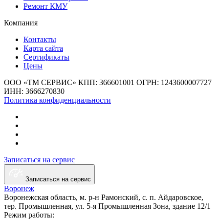
Чтобы быстрее оценить капитальный ремонт двигателя
Ремонт КМУ
КамАЗ, при обращении лучше сообщить модель мотора,
симптомы, пробег после прошлого ремонта и характер
Компания
поломки. Так проще подготовить дефектовку и вернуть
технику в работу без лишних задержек.
Контакты
Карта сайта
Сертификаты
Цены
ООО «ТМ СЕРВИС»
КПП: 366601001
ОГРН: 1243600007727
ИНН: 3666270830
Политика конфиденциальности
Записаться на сервис
Записаться на сервис
Воронеж
Воронежская область, м. р-н Рамонский, с. п. Айдаровское,
тер. Промышленная,
ул. 5-я Промышленная Зона,
здание 12/1
Режим работы: